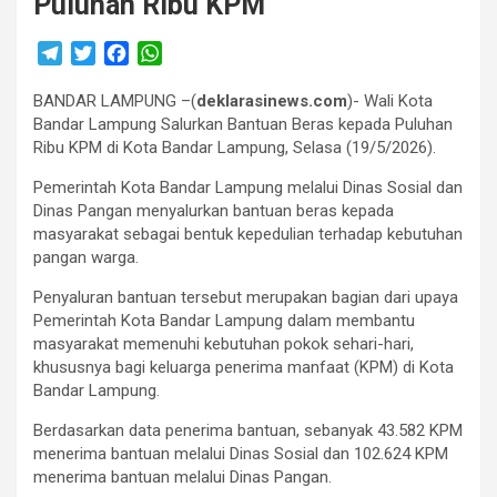
Puluhan Ribu KPM
T
T
F
W
e
w
a
h
BANDAR LAMPUNG –(
l
i
c
a
deklarasinews.com
)- Wali Kota
Bandar Lampung Salurkan Bantuan Beras kepada Puluhan
e
t
e
t
Ribu KPM di Kota Bandar Lampung, Selasa (19/5/2026).
g
t
b
s
r
e
o
A
Pemerintah Kota Bandar Lampung melalui Dinas Sosial dan
a
r
o
p
Dinas Pangan menyalurkan bantuan beras kepada
m
k
p
masyarakat sebagai bentuk kepedulian terhadap kebutuhan
pangan warga.
Penyaluran bantuan tersebut merupakan bagian dari upaya
Pemerintah Kota Bandar Lampung dalam membantu
masyarakat memenuhi kebutuhan pokok sehari-hari,
khususnya bagi keluarga penerima manfaat (KPM) di Kota
Bandar Lampung.
Berdasarkan data penerima bantuan, sebanyak 43.582 KPM
menerima bantuan melalui Dinas Sosial dan 102.624 KPM
menerima bantuan melalui Dinas Pangan.