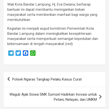
Wali Kota Bandar Lampung, Hj. Eva Dwiana, berharap
bantuan ini dapat membantu meringankan beban
masyarakat serta memberikan manfaat bagi warga yang
membutuhkan.
Kegiatan ini menjadi wujud komitmen Pemerintah Kota
Bandar Lampung dalam meningkatkan kesejahteraan
masyarakat serta memperkuat semangat kepedulian dan
kebersamaan di tengah masyarakat (red).
T
T
F
W
e
w
a
h
l
i
c
a
e
t
e
t
Navigasi
g
t
b
s
Polsek Ngaras Tangkap Pelaku Kasus Curat
r
e
o
A
pos
a
r
o
p
m
k
p
Wagub Ajak Siswa SMK Sumsel Hadirkan Inovasi untuk
Petani, Nelayan, dan UMKM