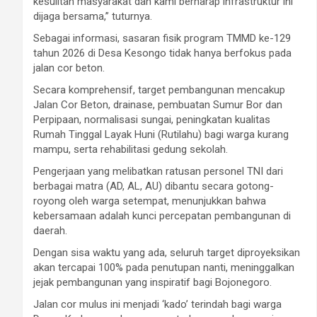
kesulitan masyarakat dan kami berharap infrastruktur ini
dijaga bersama,” tuturnya.
Sebagai informasi, sasaran fisik program TMMD ke-129
tahun 2026 di Desa Kesongo tidak hanya berfokus pada
jalan cor beton.
Secara komprehensif, target pembangunan mencakup
Jalan Cor Beton, drainase, pembuatan Sumur Bor dan
Perpipaan, normalisasi sungai, peningkatan kualitas
Rumah Tinggal Layak Huni (Rutilahu) bagi warga kurang
mampu, serta rehabilitasi gedung sekolah.
Pengerjaan yang melibatkan ratusan personel TNI dari
berbagai matra (AD, AL, AU) dibantu secara gotong-
royong oleh warga setempat, menunjukkan bahwa
kebersamaan adalah kunci percepatan pembangunan di
daerah.
Dengan sisa waktu yang ada, seluruh target diproyeksikan
akan tercapai 100% pada penutupan nanti, meninggalkan
jejak pembangunan yang inspiratif bagi Bojonegoro.
Jalan cor mulus ini menjadi ‘kado’ terindah bagi warga