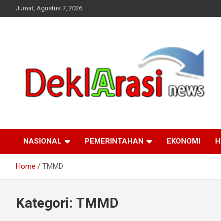
Skip
Jumat, Agustus 7, 2026
to
content
deklarasinews.com
NASIONAL
PEMERINTAHAN
EKONOMI
H
Home
TMMD
Kategori:
TMMD