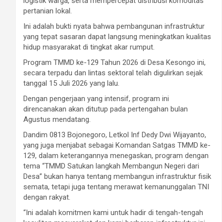
logistik warga, serta mempercepat distribusi komoditas
pertanian lokal.
Ini adalah bukti nyata bahwa pembangunan infrastruktur
yang tepat sasaran dapat langsung meningkatkan kualitas
hidup masyarakat di tingkat akar rumput.
Program TMMD ke-129 Tahun 2026 di Desa Kesongo ini,
secara terpadu dan lintas sektoral telah digulirkan sejak
tanggal 15 Juli 2026 yang lalu.
Dengan pengerjaan yang intensif, program ini
direncanakan akan ditutup pada pertengahan bulan
Agustus mendatang.
Dandim 0813 Bojonegoro, Letkol Inf Dedy Dwi Wijayanto,
yang juga menjabat sebagai Komandan Satgas TMMD ke-
129, dalam keterangannya menegaskan, program dengan
tema “TMMD Satukan langkah Membangun Negeri dari
Desa” bukan hanya tentang membangun infrastruktur fisik
semata, tetapi juga tentang merawat kemanunggalan TNI
dengan rakyat.
“Ini adalah komitmen kami untuk hadir di tengah-tengah