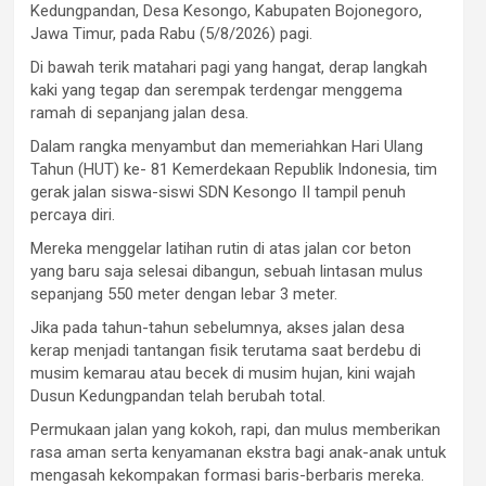
Kedungpandan, Desa Kesongo, Kabupaten Bojonegoro,
Jawa Timur, pada Rabu (5/8/2026) pagi.
Di bawah terik matahari pagi yang hangat, derap langkah
kaki yang tegap dan serempak terdengar menggema
ramah di sepanjang jalan desa.
Dalam rangka menyambut dan memeriahkan Hari Ulang
Tahun (HUT) ke- 81 Kemerdekaan Republik Indonesia, tim
gerak jalan siswa-siswi SDN Kesongo II tampil penuh
percaya diri.
Mereka menggelar latihan rutin di atas jalan cor beton
yang baru saja selesai dibangun, sebuah lintasan mulus
sepanjang 550 meter dengan lebar 3 meter.
Jika pada tahun-tahun sebelumnya, akses jalan desa
kerap menjadi tantangan fisik terutama saat berdebu di
musim kemarau atau becek di musim hujan, kini wajah
Dusun Kedungpandan telah berubah total.
Permukaan jalan yang kokoh, rapi, dan mulus memberikan
rasa aman serta kenyamanan ekstra bagi anak-anak untuk
mengasah kekompakan formasi baris-berbaris mereka.