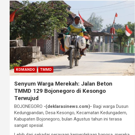
KOMANDO
TMMD
Senyum Warga Merekah: Jalan Beton
TMMD 129 Bojonegoro di Kesongo
Terwujud
BOJONEGORO
-(deklarasinews.com)-
Bagi warga Dusun
Kedungpandan, Desa Kesongo, Kecamatan Kedungadem,
Kabupaten Bojonegoro, bulan Agustus tahun ini terasa
sangat spesial.
Lebih dari sekadar perayaan kemerdekaan bangsa, mereka