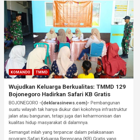
KOMANDO
TMMD
Wujudkan Keluarga Berkualitas: TMMD 129
Bojonegoro Hadirkan Safari KB Gratis
BOJONEGORO
-(deklarasinews.com)-
Pembangunan
suatu wilayah tak hanya diukur dari kokohnya infrastruktur
jalan atau bangunan, tetapi juga dari keharmonisan dan
kualitas hidup masyarakat di dalamnya.
Semangat inilah yang terpancar dalam pelaksanaan
program Safari Keluarga Berencana (KB) Gratis yang