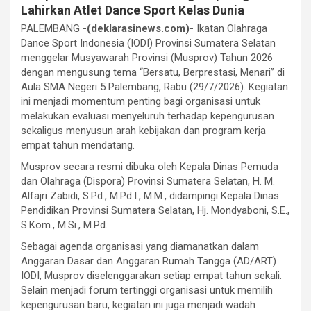
Lahirkan Atlet Dance Sport Kelas Dunia
PALEMBANG
-(deklarasinews.com)-
Ikatan Olahraga
Dance Sport Indonesia (IODI) Provinsi Sumatera Selatan
menggelar Musyawarah Provinsi (Musprov) Tahun 2026
dengan mengusung tema “Bersatu, Berprestasi, Menari” di
Aula SMA Negeri 5 Palembang, Rabu (29/7/2026). Kegiatan
ini menjadi momentum penting bagi organisasi untuk
melakukan evaluasi menyeluruh terhadap kepengurusan
sekaligus menyusun arah kebijakan dan program kerja
empat tahun mendatang.
Musprov secara resmi dibuka oleh Kepala Dinas Pemuda
dan Olahraga (Dispora) Provinsi Sumatera Selatan, H. M.
Alfajri Zabidi, S.Pd., M.Pd.I., M.M., didampingi Kepala Dinas
Pendidikan Provinsi Sumatera Selatan, Hj. Mondyaboni, S.E.,
S.Kom., M.Si., M.Pd.
Sebagai agenda organisasi yang diamanatkan dalam
Anggaran Dasar dan Anggaran Rumah Tangga (AD/ART)
IODI, Musprov diselenggarakan setiap empat tahun sekali.
Selain menjadi forum tertinggi organisasi untuk memilih
kepengurusan baru, kegiatan ini juga menjadi wadah