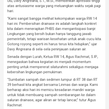
Ulu, Davy Angreana, S.T., M.Si., memberikan apresiasi tinggi
atas antusiasme warga yang meluangkan waktu sejak pagi
hari.
“Kami sangat bangga melihat kekompakan warga RW 14
hari ini. Pembersihan drainase ini adalah langkah konkret
kita dalam menerapkan PHBS dan mengantisipasi banjir.
Lingkungan yang bersih bukan hanya tanggung jawab
pemerintah, tetapi warisan kesehatan untuk anak-cucu kita.
Gotong royong seperti ini harus terus kita hidupkan,” ujar
Davy Angreana di sela-sela peninjauan saluran air.
Senada dengan Lurah, Ketua RW 14, Agus Rachmat, S.IP.,
menegaskan bahwa kegiatan ini menjadi momentum
penting untuk mempererat silaturahmi sekaligus menjaga
kebersihan lingkungan pemukiman.
“Sumbatan sampah dan sedimen lumpur di RT 38 dan RT
39 berhasil kita angkat bersama Linmas dan warga. Kami
berharap aksi hari ini memicu kesadaran mandiri warga
untuk tidak membuang sampah sembarangan ke dalam
saluran drainase, agar aliran air tetap lancar,” tutur Agus
Rachmat.