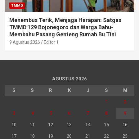
TMMD
Menembus Terik, Menjaga Harapan: Satgas
TMMD 129 Bojonegoro dan Warga Bahu-
Membahu Pasang Genteng Rumah Bu Tini
9 Agustus 2026
Editor 1
AGUSTUS 2026
S
S
R
K
J
S
M
1
2
3
4
5
6
7
8
9
10
11
12
13
14
15
16
17
18
19
20
21
22
23