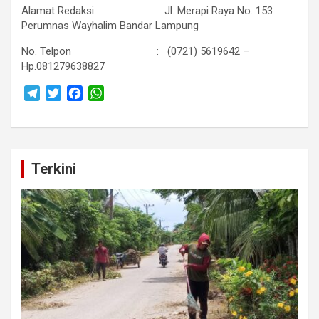
Alamat Redaksi : Jl. Merapi Raya No. 153
Perumnas Wayhalim Bandar Lampung
No. Telpon : (0721) 5619642 –
Hp.081279638827
T
T
F
W
e
w
a
h
l
i
c
a
e
t
e
t
g
t
b
s
Terkini
r
e
o
A
a
r
o
p
m
k
p