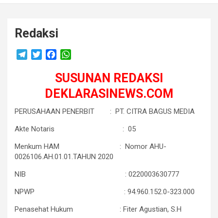
Redaksi
T
T
F
W
e
w
a
h
l
i
SUSUNAN REDAKSI
c
a
e
t
e
t
DEKLARASINEWS.COM
g
t
b
s
r
e
o
A
PERUSAHAAN PENERBIT : PT. CITRA BAGUS MEDIA
a
r
o
p
Akte Notaris : 05
m
k
p
Menkum HAM : Nomor AHU-
0026106.AH.01.01.TAHUN 2020
NIB : 0220003630777
NPWP : 94.960.152.0-323.000
Penasehat Hukum : Fiter Agustian, S.H