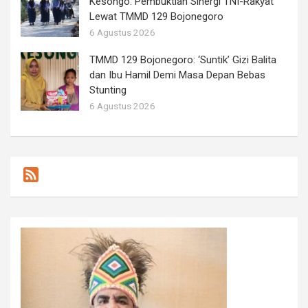
Kesongo: Pembuktian Sinergi TNI-Rakyat
Lewat TMMD 129 Bojonegoro
6 Agustus 2026
TMMD 129 Bojonegoro: ‘Suntik’ Gizi Balita
dan Ibu Hamil Demi Masa Depan Bebas
Stunting
6 Agustus 2026
F
e
e
d