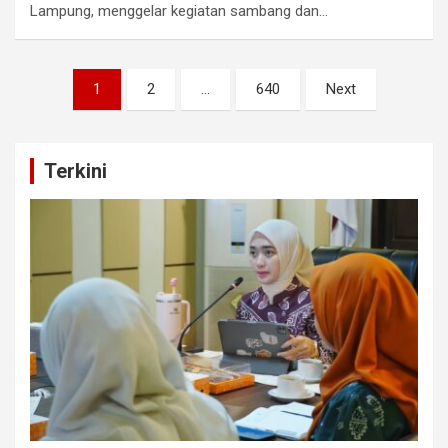
Lampung, menggelar kegiatan sambang dan…
Paginasi
1
2
…
640
Next
pos
Terkini