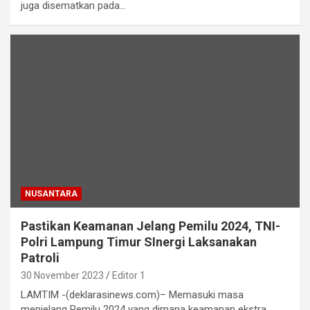
juga disematkan pada…
NUSANTARA
Pastikan Keamanan Jelang Pemilu 2024, TNI-
Polri Lampung Timur SInergi Laksanakan
Patroli
30 November 2023
Editor 1
LAMTIM -(deklarasinews.com)– Memasuki masa
menjelang Pemilu 2024 yang dimana keamanan ekstra