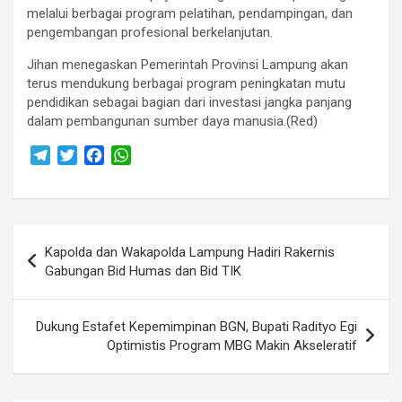
melalui berbagai program pelatihan, pendampingan, dan
pengembangan profesional berkelanjutan.
Jihan menegaskan Pemerintah Provinsi Lampung akan
terus mendukung berbagai program peningkatan mutu
pendidikan sebagai bagian dari investasi jangka panjang
dalam pembangunan sumber daya manusia.(Red)
T
T
F
W
e
w
a
h
l
i
c
a
e
t
e
t
Navigasi
g
t
b
s
Kapolda dan Wakapolda Lampung Hadiri Rakernis
r
e
o
A
pos
Gabungan Bid Humas dan Bid TIK
a
r
o
p
m
k
p
Dukung Estafet Kepemimpinan BGN, Bupati Radityo Egi
Optimistis Program MBG Makin Akseleratif