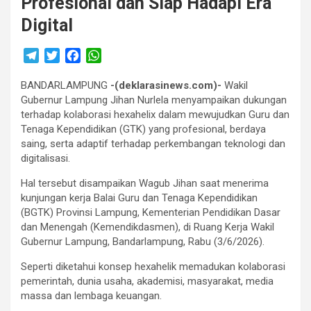
Profesional dan Siap Hadapi Era
Digital
T
T
F
W
e
w
a
h
BANDARLAMPUNG
l
i
c
a
-(deklarasinews.com)-
Wakil
Gubernur Lampung Jihan Nurlela menyampaikan dukungan
e
t
e
t
terhadap kolaborasi hexahelix dalam mewujudkan Guru dan
g
t
b
s
Tenaga Kependidikan (GTK) yang profesional, berdaya
r
e
o
A
saing, serta adaptif terhadap perkembangan teknologi dan
a
r
o
p
digitalisasi.
m
k
p
Hal tersebut disampaikan Wagub Jihan saat menerima
kunjungan kerja Balai Guru dan Tenaga Kependidikan
(BGTK) Provinsi Lampung, Kementerian Pendidikan Dasar
dan Menengah (Kemendikdasmen), di Ruang Kerja Wakil
Gubernur Lampung, Bandarlampung, Rabu (3/6/2026).
Seperti diketahui konsep hexahelik memadukan kolaborasi
pemerintah, dunia usaha, akademisi, masyarakat, media
massa dan lembaga keuangan.