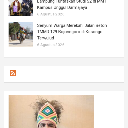
Lampung Tuntaskan Studi S2 di MMT
Kampus Unggul Darmajaya
6 Agustus 2026
Senyum Warga Merekah: Jalan Beton
TMMD 129 Bojonegoro di Kesongo
Terwujud
6 Agustus 2026
F
e
e
d