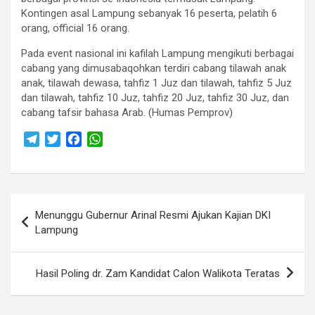
Kontingen asal Lampung sebanyak 16 peserta, pelatih 6
orang, official 16 orang.
Pada event nasional ini kafilah Lampung mengikuti berbagai
cabang yang dimusabaqohkan terdiri cabang tilawah anak
anak, tilawah dewasa, tahfiz 1 Juz dan tilawah, tahfiz 5 Juz
dan tilawah, tahfiz 10 Juz, tahfiz 20 Juz, tahfiz 30 Juz, dan
cabang tafsir bahasa Arab. (Humas Pemprov)
T
T
F
W
e
w
a
h
l
i
c
a
e
t
e
t
Navigasi
g
t
b
s
Menunggu Gubernur Arinal Resmi Ajukan Kajian DKI
r
e
o
A
pos
Lampung
a
r
o
p
m
k
p
Hasil Poling dr. Zam Kandidat Calon Walikota Teratas