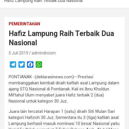
Hafiz Lampung Raih Terbaik Dua Nasional
PEMERINTAHAN
Hafiz Lampung Raih Terbaik Dua
Nasional
5 Juli 2019
admindncom
T
T
F
W
e
w
a
h
PONTIANAK -(deklarasinews.com)– Prestasi
l
i
c
a
membanggakan kembali diraih kafilah asal Lampung dalam
e
t
e
t
ajang STQ Nasional di Pontianak. Kali ini Ibnu Kholdun
g
t
b
s
Miftahul Ulum menyabet juara Hafiz terbaik 2 (dua)
r
e
o
A
Nasional untuk kategori 30 Juz.
a
r
o
p
m
k
p
Juara lain tercatat Harapan 1 (satu) diraih Siti Wulan Sari
kategori Hafizoh 30 Juz. Sementara itu 3 (tiga) kafilah asal
Lampung berhasil masuk nominasi 10 besar Nasional yaitu