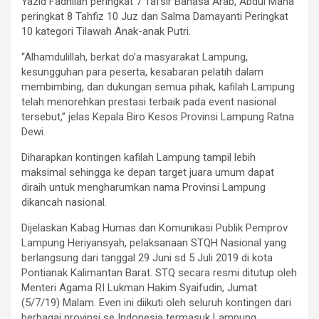
Yazid Fadhilah peringkat 7 Tafsir Bahasa Arab, Abdul Mana
peringkat 8 Tahfiz 10 Juz dan Salma Damayanti Peringkat
10 kategori Tilawah Anak-anak Putri.
“Alhamdulillah, berkat do’a masyarakat Lampung,
kesungguhan para peserta, kesabaran pelatih dalam
membimbing, dan dukungan semua pihak, kafilah Lampung
telah menorehkan prestasi terbaik pada event nasional
tersebut,” jelas Kepala Biro Kesos Provinsi Lampung Ratna
Dewi.
Diharapkan kontingen kafilah Lampung tampil lebih
maksimal sehingga ke depan target juara umum dapat
diraih untuk mengharumkan nama Provinsi Lampung
dikancah nasional.
Dijelaskan Kabag Humas dan Komunikasi Publik Pemprov
Lampung Heriyansyah, pelaksanaan STQH Nasional yang
berlangsung dari tanggal 29 Juni sd 5 Juli 2019 di kota
Pontianak Kalimantan Barat. STQ secara resmi ditutup oleh
Menteri Agama RI Lukman Hakim Syaifudin, Jumat
(5/7/19) Malam. Even ini diikuti oleh seluruh kontingen dari
berbagai provinsi se Indonesia termasuk Lampung.