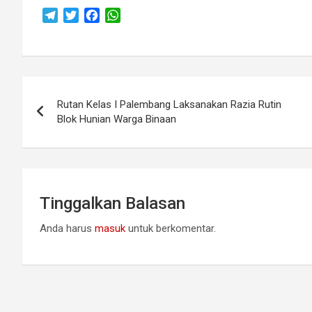
T
T
F
W
e
w
a
h
l
i
c
a
e
t
e
t
g
t
b
s
Navigasi
r
e
o
A
Rutan Kelas I Palembang Laksanakan Razia Rutin
a
r
o
p
pos
Blok Hunian Warga Binaan
m
k
p
Tinggalkan Balasan
Anda harus
masuk
untuk berkomentar.