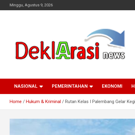
Skip
Minggu, Agustus 9, 2026
to
content
deklarasinews.com
NASIONAL
PEMERINTAHAN
EKONOMI
H
Home
Hukum & Kriminal
Rutan Kelas I Palembang Gelar Ke