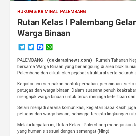
HUKUM & KRIMINAL
PALEMBANG
Rutan Kelas I Palembang Gela
Warga Binaan
T
T
F
W
e
w
a
h
PALEMBANG –
l
i
c
(deklarasinews.com)
a
– Rumah Tahanan Nega
bersama Warga Binaan yang berlangsung di area blok hunian.
e
t
e
t
Palembang dan diikuti oleh pejabat struktural serta seluruh 
g
t
b
s
r
e
o
A
Kegiatan ini merupakan bentuk perhatian, pembinaan, ser
a
r
o
p
petugas dan warga binaan. Dalam suasana penuh keakraban,
m
k
p
mengajak warga binaan untuk terus menjaga ketertiban dan
Selain menjadi sarana komunikasi, kegiatan Sapa Kasih ju
petugas dan warga binaan, sehingga tercipta lingkungan ruta
Melalui kegiatan ini, Rutan Kelas I Palembang menegask
yang humanis sesuai dengan semangat (Ning)