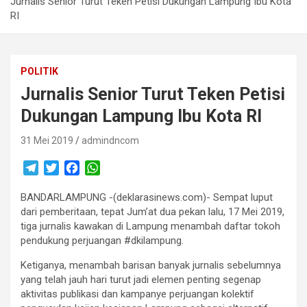
Jurnalis Senior Turut Teken Petisi Dukungan Lampung Ibu Kota
RI
POLITIK
Jurnalis Senior Turut Teken Petisi
Dukungan Lampung Ibu Kota RI
31 Mei 2019
admindncom
T
T
F
W
e
w
a
h
BANDARLAMPUNG -(deklarasinews.com)- Sempat luput
l
i
c
a
dari pemberitaan, tepat Jum’at dua pekan lalu, 17 Mei 2019,
e
t
e
t
tiga jurnalis kawakan di Lampung menambah daftar tokoh
g
t
b
s
pendukung perjuangan #dkilampung.
r
e
o
A
a
r
o
p
Ketiganya, menambah barisan banyak jurnalis sebelumnya
m
k
p
yang telah jauh hari turut jadi elemen penting segenap
aktivitas publikasi dan kampanye perjuangan kolektif