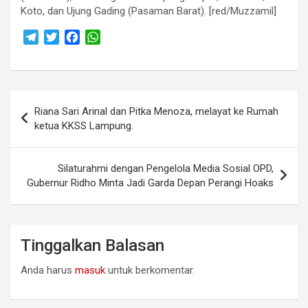
Koto, dan Ujung Gading (Pasaman Barat). [red/Muzzamil]
T
T
F
W
e
w
a
h
l
i
c
a
e
t
e
t
Navigasi
g
t
b
s
Riana Sari Arinal dan Pitka Menoza, melayat ke Rumah
r
e
o
A
pos
ketua KKSS Lampung.
a
r
o
p
m
k
p
Silaturahmi dengan Pengelola Media Sosial OPD,
Gubernur Ridho Minta Jadi Garda Depan Perangi Hoaks
Tinggalkan Balasan
Anda harus
masuk
untuk berkomentar.