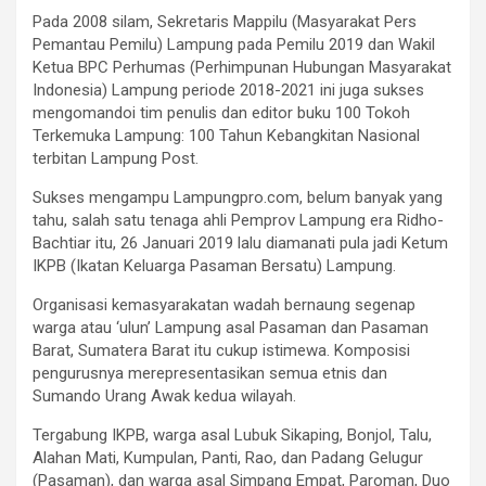
Pada 2008 silam, Sekretaris Mappilu (Masyarakat Pers
Pemantau Pemilu) Lampung pada Pemilu 2019 dan Wakil
Ketua BPC Perhumas (Perhimpunan Hubungan Masyarakat
Indonesia) Lampung periode 2018-2021 ini juga sukses
mengomandoi tim penulis dan editor buku 100 Tokoh
Terkemuka Lampung: 100 Tahun Kebangkitan Nasional
terbitan Lampung Post.
Sukses mengampu Lampungpro.com, belum banyak yang
tahu, salah satu tenaga ahli Pemprov Lampung era Ridho-
Bachtiar itu, 26 Januari 2019 lalu diamanati pula jadi Ketum
IKPB (Ikatan Keluarga Pasaman Bersatu) Lampung.
Organisasi kemasyarakatan wadah bernaung segenap
warga atau ‘ulun’ Lampung asal Pasaman dan Pasaman
Barat, Sumatera Barat itu cukup istimewa. Komposisi
pengurusnya merepresentasikan semua etnis dan
Sumando Urang Awak kedua wilayah.
Tergabung IKPB, warga asal Lubuk Sikaping, Bonjol, Talu,
Alahan Mati, Kumpulan, Panti, Rao, dan Padang Gelugur
(Pasaman), dan warga asal Simpang Empat, Paroman, Duo