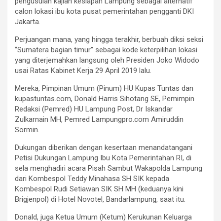
pengusulan kajian kesiapan Lampung sebagai alternatif
calon lokasi ibu kota pusat pemerintahan pengganti DKI
Jakarta.
Perjuangan mana, yang hingga terakhir, berbuah diksi seksi
“Sumatera bagian timur” sebagai kode keterpilihan lokasi
yang diterjemahkan langsung oleh Presiden Joko Widodo
usai Ratas Kabinet Kerja 29 April 2019 lalu.
Mereka, Pimpinan Umum (Pinum) HU Kupas Tuntas dan
kupastuntas.com, Donald Harris Sihotang SE, Pemimpin
Redaksi (Pemred) HU Lampung Post, Dr Iskandar
Zulkarnain MH, Pemred Lampungpro.com Amiruddin
Sormin.
Dukungan diberikan dengan kesertaan menandatangani
Petisi Dukungan Lampung Ibu Kota Pemerintahan RI, di
sela menghadiri acara Pisah Sambut Wakapolda Lampung
dari Kombespol Teddy Minahasa SH SIK kepada
Kombespol Rudi Setiawan SIK SH MH (keduanya kini
Brigjenpol) di Hotel Novotel, Bandarlampung, saat itu.
Donald, juga Ketua Umum (Ketum) Kerukunan Keluarga